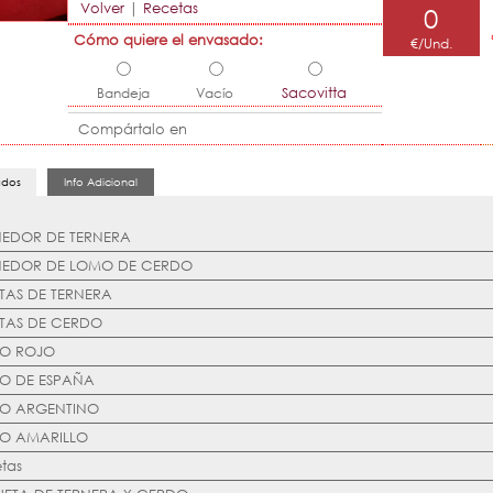
Volver
|
Recetas
0
Cómo quiere el envasado:
€/Und.
Bandeja
Vacío
Sacovitta
Compártalo en