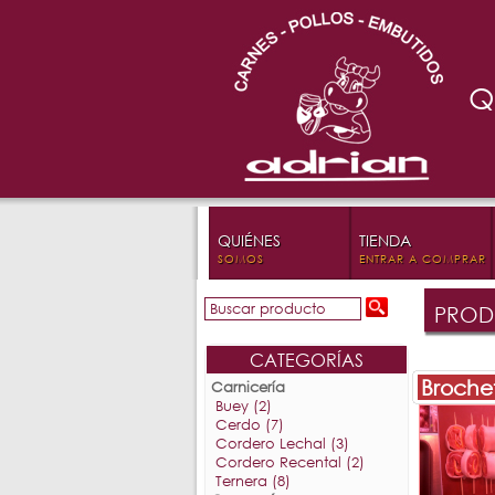
Q
QUIÉNES
TIENDA
SOMOS
ENTRAR A COMPRAR
PRODU
CATEGORÍAS
Broche
Carnicería
Buey (2)
Cerdo (7)
Cordero Lechal (3)
Cordero Recental (2)
Ternera (8)