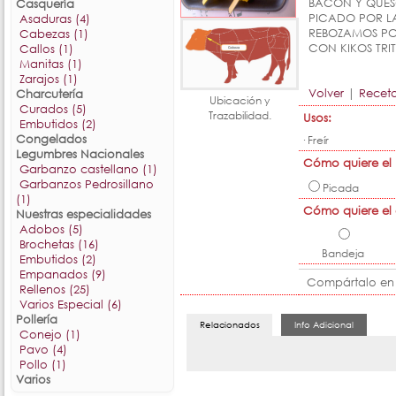
BACON Y QUES
Casquería
PICADO POR L
Asaduras (4)
REBOZAMOS PO
Cabezas (1)
CON KIKOS TR
Callos (1)
Manitas (1)
Zarajos (1)
Volver
|
Recet
Charcutería
Ubicación y
Curados (5)
Trazabilidad.
Usos:
Embutidos (2)
Congelados
· Freír
Legumbres Nacionales
Cómo quiere el 
Garbanzo castellano (1)
Garbanzos Pedrosillano
Picada
(1)
Cómo quiere el
Nuestras especialidades
Adobos (5)
Brochetas (16)
Bandeja
Embutidos (2)
Empanados (9)
Compártalo en
Rellenos (25)
Varios Especial (6)
Pollería
Conejo (1)
Pavo (4)
Pollo (1)
Varios