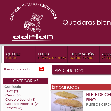
Quedarás bien 
QUIÉNES
TIENDA
INFORMACIÓN
REGI
SOMOS
ENTRAR A COMPRAR
GASTOS, PAGOS...
ACCES
PRODUCTOS -
CATEGORÍAS
Empanados
Carnicería
Buey (2)
FILETE DE 
Cerdo (7)
FINO
Cordero Lechal (3)
Cordero Recental (2)
FILETE DE CER
Ternera (8)