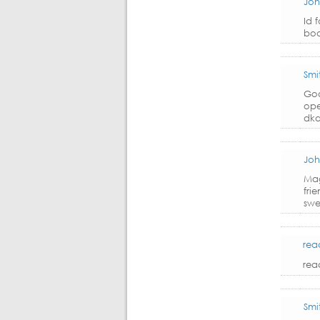
Joh
Id 
boo
Smi
Goo
ope
dk
Joh
Mag
fri
swe
rea
rea
Smi