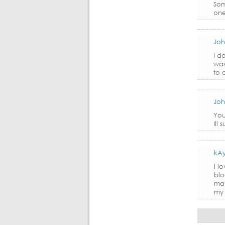
Som
one
Joh
I d
was
to 
Joh
You
Ill
kA
I l
blo
mak
my 