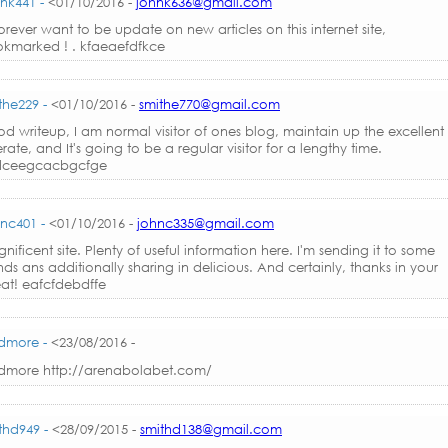
nk441 -
<01/10/2016 -
johnk636@gmail.com
forever want to be update on new articles on this internet site,
kmarked ! . kfaeaefdfkce
the229 -
<01/10/2016 -
smithe770@gmail.com
d writeup, I am normal visitor of ones blog, maintain up the excellent
rate, and It's going to be a regular visitor for a lengthy time.
dceegcacbgcfge
nc401 -
<01/10/2016 -
johnc335@gmail.com
nificent site. Plenty of useful information here. I'm sending it to some
ends ans additionally sharing in delicious. And certainly, thanks in your
at! eafcfdebdffe
dmore -
<23/08/2016 -
dmore http://arenabolabet.com/
thd949 -
<28/09/2015 -
smithd138@gmail.com