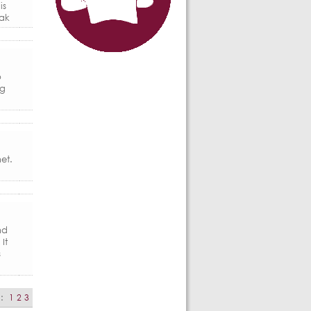
is
dak
p
ng
et.
nd
It
s
a:
1
2
3