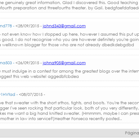
e genuinely great information, Glad I discovered this. Good teaching 
fourth preparation and threefourths theater. by Gail. bedgfaefdafae
nd778 -
<28/09/2015 -
johnd343@gmail.com
o not even know how I stopped up here, however I assumed this put u
 good. I do not recognise who you are however definitely you're goi
a wellknown blogger for those who are not already dbedkdebgdbd
na503 -
<26/09/2015 -
johna905@gmail.com
 must indulge in a contest for among the greatest blogs over the intern
 suggest this web website! aggedbfcbdea
y1HVtad -
<08/07/2015 -
ove that sweater with the short srthos, tights, and boots. You're the seco
gger I've seen rocking that particular look, both of you very differently. 
es me want a big hand knitted sweater. (Hmmmm, maybe I can pres
mother in law into service?)Heather Fonseca recently posted..
Págin