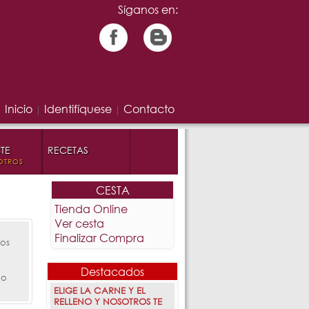
Síganos en:
Inicio
Identifíquese
Contacto
|
|
TE
RECETAS
OTROS
CESTA
Tienda Online
Ver cesta
Finalizar Compra
ros
Destacados
lo